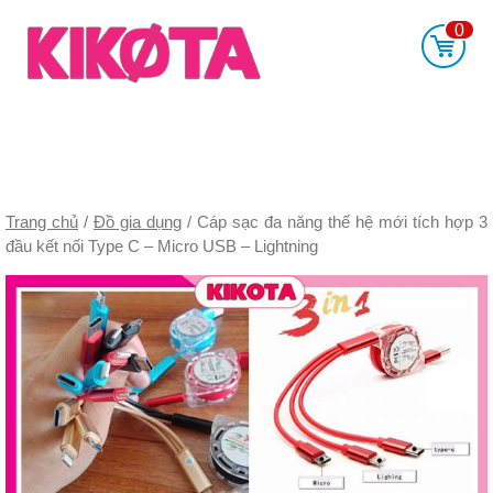
Skip
0
to
content
Gia Dụng KIKOTA – Giao hàng miễn phí
KIKOTA mua sắm thả ga – không lo về giá
Trang chủ
/
Đồ gia dụng
/ Cáp sạc đa năng thế hệ mới tích hợp 3
đầu kết nối Type C – Micro USB – Lightning