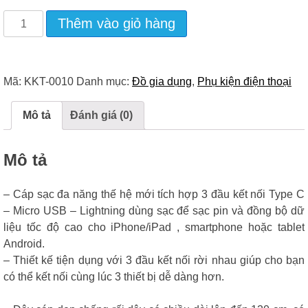
Cáp
Thêm vào giỏ hàng
Sạc
Đa
Năng
Thế
Mã:
KKT-0010
Danh mục:
Đồ gia dụng
,
Phụ kiện điện thoại
Hệ
Mới
Tích
Mô tả
Đánh giá (0)
Hợp
3
Đầu
Mô tả
Kết
Nối
Type
– Cáp sạc đa năng thế hệ mới tích hợp 3 đầu kết nối Type C
C
– Micro USB – Lightning dùng sạc để sạc pin và đồng bộ dữ
-
Micro
liệu tốc độ cao cho iPhone/iPad , smartphone hoặc tablet
USB
Android.
-
– Thiết kế tiện dụng với 3 đầu kết nối rời nhau giúp cho bạn
Lightning
có thể kết nối cùng lúc 3 thiết bị dễ dàng hơn.
Số
Lượng