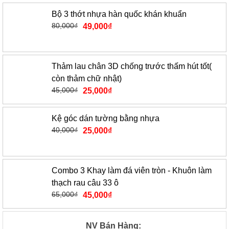
Bộ 3 thớt nhựa hàn quốc khán khuẩn
80,000
₫
49,000
₫
Thảm lau chân 3D chống trước thấm hút tốt(
còn thảm chữ nhật)
45,000
₫
25,000
₫
Kệ góc dán tường bằng nhựa
40,000
₫
25,000
₫
Combo 3 Khay làm đá viên tròn - Khuôn làm
thạch rau câu 33 ô
65,000
₫
45,000
₫
NV Bán Hàng: