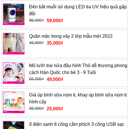
Đèn bắt muỗi sử dụng LED tia UV hiệu quả gấp
đôi
95,000
₫
59,000
₫
Quần mặc trong váy 2 lớp mẫu mới 2022
45,000
₫
35,000
₫
Mũ lưỡi trai nửa đầu hình Thỏ dễ thương phong
cách Hàn Quốc cho bé 3 - 9 Tuổi
65,000
₫
49,000
₫
Giá úp bình sữa núm ti, khay úp bình sữa núm ti
hình cây
35,000
₫
25,000
₫
ổ điện xanh 6 cổng cắm phích 3 cổng USB sạc