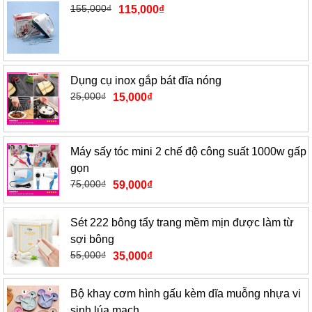
155,000
₫
115,000
₫
Dụng cụ inox gắp bát đĩa nóng
25,000
₫
15,000
₫
Máy sấy tóc mini 2 chế độ công suất 1000w gấp
gọn
75,000
₫
59,000
₫
Sét 222 bông tẩy trang mềm mịn được làm từ
sợi bông
55,000
₫
35,000
₫
Bộ khay cơm hình gấu kèm dĩa muỗng nhựa vi
sinh lúa mạch