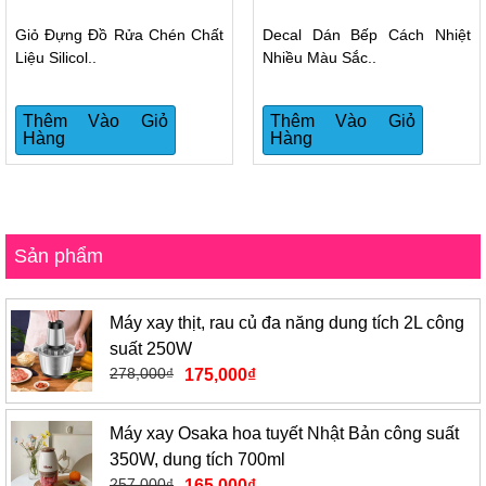
Giỏ Đựng Đồ Rửa Chén Chất
Decal Dán Bếp Cách Nhiệt
Liệu Silicol..
Nhiều Màu Sắc..
Thêm Vào Giỏ
Thêm Vào Giỏ
Hàng
Hàng
Sản phẩm
Máy xay thịt, rau củ đa năng dung tích 2L công
suất 250W
278,000
₫
175,000
₫
Máy xay Osaka hoa tuyết Nhật Bản công suất
350W, dung tích 700ml
257,000
₫
165,000
₫