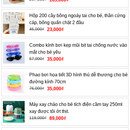
Hộp 200 cây bông ngoáy tai cho bé, thân cứng
cáp, bông quấn chặt 2 đầu
45,000
₫
23,000
₫
Combo kính bơi kẹp mũi bịt tai chống nước vào
mắt cho bé yêu
67,000
₫
35,000
₫
Phao bơi họa tiết 3D hình thú dễ thương cho bé
đường kính 70cm
76,000
₫
35,000
₫
Máy xay cháo cho bé tích điện cầm tay 250ml
xay được tỏi ớt thịt.
119,000
₫
89,000
₫