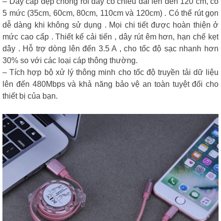
– Dây cáp dẹp chống rối dây có chiều dài lên đến 120 cm, có
5 mức (35cm, 60cm, 80cm, 110cm và 120cm) . Có thể rút gọn
dễ dàng khi không sử dụng . Mọi chi tiết được hoàn thiện ở
mức cao cấp . Thiết kế cải tiến , dây rút êm hơn, hạn chế kẹt
dây . Hỗ trợ dòng lên đến 3.5 A , cho tốc độ sạc nhanh hơn
30% so với các loại cáp thông thường.
– Tích hợp bộ xử lý thông minh cho tốc độ truyền tải dữ liệu
lên đến 480Mbps và khả năng bảo vệ an toàn tuyệt đối cho
thiết bị của bạn.