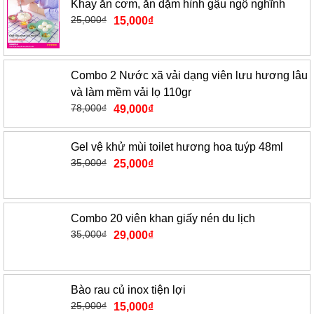
Khay ăn cơm, ăn dặm hình gậu ngộ nghĩnh
25,000
₫
15,000
₫
Combo 2 Nước xã vải dạng viên lưu hương lâu
và làm mềm vải lọ 110gr
78,000
₫
49,000
₫
Gel vệ khử mùi toilet hương hoa tuýp 48ml
35,000
₫
25,000
₫
Combo 20 viên khan giấy nén du lịch
35,000
₫
29,000
₫
Bào rau củ inox tiện lợi
25,000
₫
15,000
₫