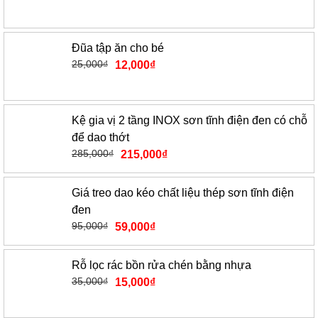
Đũa tập ăn cho bé
25,000
₫
12,000
₫
Kệ gia vị 2 tầng INOX sơn tĩnh điện đen có chỗ
để dao thớt
285,000
₫
215,000
₫
Giá treo dao kéo chất liệu thép sơn tĩnh điện
đen
95,000
₫
59,000
₫
Rỗ lọc rác bồn rửa chén bằng nhựa
35,000
₫
15,000
₫