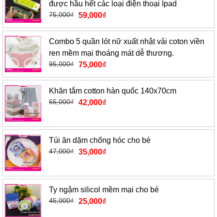
được hầu hết các loại điện thoại Ipad
75,000
₫
59,000
₫
Combo 5 quần lót nữ xuất nhật vải coton viền
ren mềm mại thoáng mát dễ thương.
95,000
₫
75,000
₫
Khăn tắm cotton hàn quốc 140x70cm
65,000
₫
42,000
₫
Túi ăn dặm chống hóc cho bé
47,000
₫
35,000
₫
Ty ngậm silicol mềm mại cho bé
45,000
₫
25,000
₫