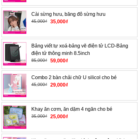
Cài sừng hưu, băng đô sừng hưu
45,000
₫
35,000
₫
Bảng viết tự xoá-bảng vẽ điện tử LCD-Bảng
điện tử thông minh 8.5inch
85,000
₫
59,000
₫
Combo 2 bàn chải chữ U silicol cho bé
45,000
₫
29,000
₫
Khay ăn cơm, ăn dặm 4 ngăn cho bé
35,000
₫
25,000
₫