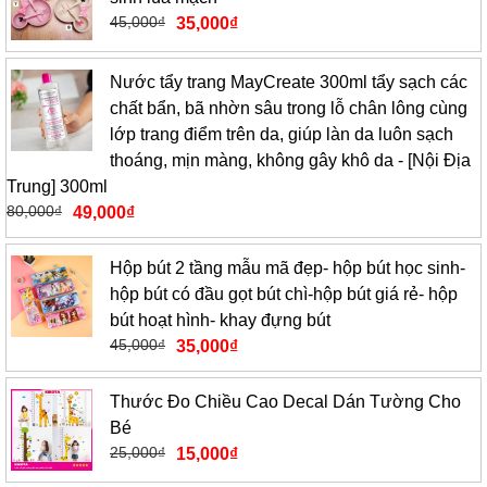
45,000
₫
35,000
₫
Nước tẩy trang MayCreate 300ml tẩy sạch các
chất bẩn, bã nhờn sâu trong lỗ chân lông cùng
lớp trang điểm trên da, giúp làn da luôn sạch
thoáng, mịn màng, không gây khô da - [Nội Địa
Trung] 300ml
80,000
₫
49,000
₫
Hộp bút 2 tầng mẫu mã đẹp- hộp bút học sinh-
hộp bút có đầu gọt bút chì-hộp bút giá rẻ- hộp
bút hoạt hình- khay đựng bút
45,000
₫
35,000
₫
Thước Đo Chiều Cao Decal Dán Tường Cho
Bé
25,000
₫
15,000
₫