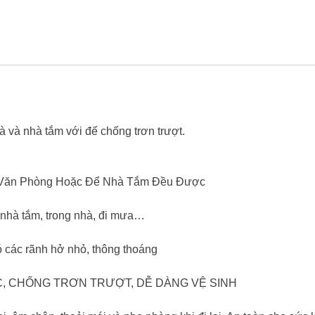
Xốp
Nhẹ
Siêu
Chắc
Số
Lượng
và nhà tắm với đế chống trơn trượt.
 Văn Phòng Hoặc Để Nhà Tắm Đều Được
 nhà tắm, trong nhà, đi mưa…
có các rãnh hở nhỏ, thông thoáng
 CHỐNG TRƠN TRƯỢT, DỄ DÀNG VỆ SINH