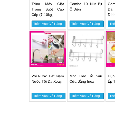
Trùm Máy Giặt
Combo 10 Nút Bịt
Co
Trong Suốt Cao
Ổ Điện
Dán
Cấp (7-10kg,..
Dín
Thêm Vào Giỏ Hàng
Thêm Vào Giỏ Hàng
Thê
Vòi Nước Tiết Kiệm
Móc Treo Đồ Sau
Dụn
Nước Tối Đa Xoay..
Cửa Bằng Inox
Ép T
Thêm Vào Giỏ Hàng
Thêm Vào Giỏ Hàng
Thê