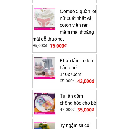
Combo 5 quần lót
nữ xuất nhật vải
coton viền ren
mềm mại thoáng
mát dễ thương.
95,000
₫
75,000
₫
Khăn tắm cotton
hàn quốc
140x70cm
65,000
₫
42,000
₫
Túi ăn dặm
chống hóc cho bé
47,000
₫
35,000
₫
Ty ngậm silicol