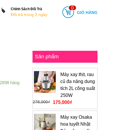
0
Chính Sách Đổi Trả
GIỎ HÀNG
Đổi trả trong 3 ngày.
Sản phẩm
Máy xay thịt, rau
củ đa năng dung
 2898 hàng
tích 2L công suất
250W
278,000
₫
175,000
₫
Máy xay Osaka
hoa tuyết Nhật