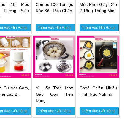
mbo 10 Móc
Combo 100 Túi Lọc
Móc Phơi Giầy Dép
 Tường Siêu
Rác Bồn Rửa Chén
2 Tầng Thông Minh
h
m Vào Giỏ Hàng
Thêm Vào Giỏ Hàng
Thêm Vào Giỏ Hàng
g Cụ Vắt Cam,
Vỉ Hấp Tròn Inox
Choả Chiên Nhiều
rai Cây 2..
Gấp Gọn Tiện
Hình Ngộ Nghĩnh
Dụng
m Vào Giỏ Hàng
Thêm Vào Giỏ Hàng
Thêm Vào Giỏ Hàng