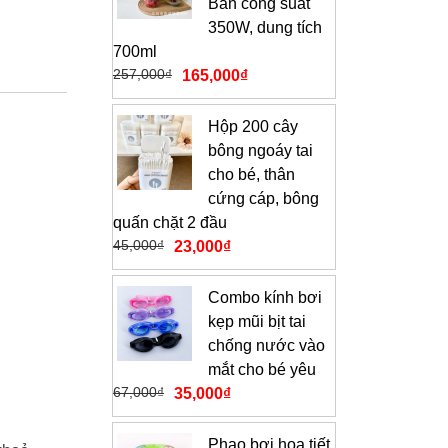
Bản công suất
350W, dung tích
700ml
257,000
₫
165,000
₫
Hộp 200 cây
bông ngoáy tai
cho bé, thân
cứng cáp, bông
quấn chặt 2 đầu
45,000
₫
23,000
₫
Combo kính bơi
kẹp mũi bịt tai
chống nước vào
mắt cho bé yêu
67,000
₫
35,000
₫
Phao bơi họa tiết