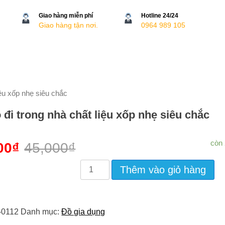
Giao hàng miễn phí
Hotline 24/24
Giao hàng tận nơi.
0964 989 105
iệu xốp nhẹ siêu chắc
 đi trong nhà chất liệu xốp nhẹ siêu chắc
còn
00
₫
45,000
₫
Dép
Thêm vào giỏ hàng
Lỗ
Đi
Trong
Nhà
-0112
Danh mục:
Đồ gia dụng
Chất
Liệu