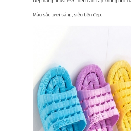
Dép bằng nhựa PVC dẻo cao cấp không độc hại, 
Màu sắc tươi sáng, siêu bền đẹp.