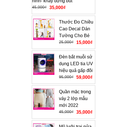
hình- khay đựng bút
45,000
₫
35,000
₫
Thước Đo Chiều
Cao Decal Dán
Tường Cho Bé
25,000
₫
15,000
₫
Đèn bắt muỗi sử
dụng LED tia UV
hiệu quả gấp đôi
95,000
₫
59,000
₫
Quần mặc trong
váy 2 lớp mẫu
mới 2022
45,000
₫
35,000
₫
Mũ lưỡi trai nửa