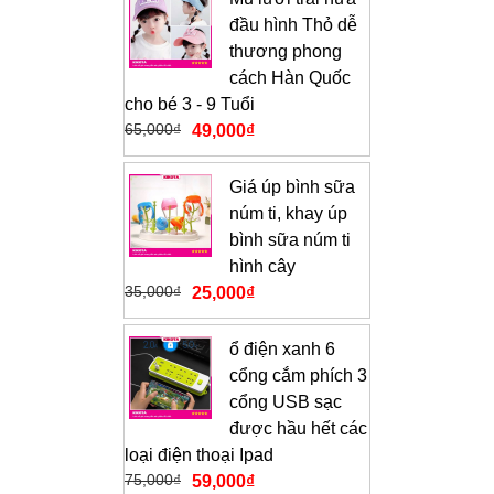
đầu hình Thỏ dễ
thương phong
cách Hàn Quốc
cho bé 3 - 9 Tuổi
65,000
₫
49,000
₫
Giá úp bình sữa
núm ti, khay úp
bình sữa núm ti
hình cây
35,000
₫
25,000
₫
ổ điện xanh 6
cổng cắm phích 3
cổng USB sạc
được hầu hết các
loại điện thoại Ipad
75,000
₫
59,000
₫