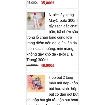
45,000
₫
35,000
₫
Nước tẩy trang
MayCreate 300ml
tẩy sạch các chất
bẩn, bã nhờn sâu
trong lỗ chân lông cùng lớp
trang điểm trên da, giúp làn da
luôn sạch thoáng, mịn màng,
không gây khô da - [Nội Địa
Trung] 300ml
80,000
₫
49,000
₫
Hộp bút 2 tầng
mẫu mã đẹp- hộp
bút học sinh- hộp
bút có đầu gọt bút
chì-hộp bút giá rẻ- hộp bút hoạt