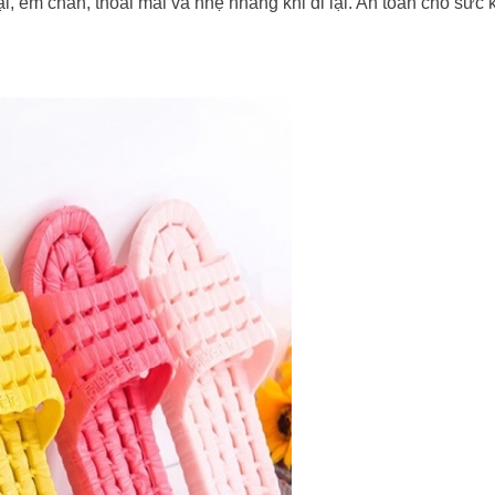
êm chân, thoải mái và nhẹ nhàng khi đi lại. An toàn cho sức 