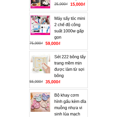
25,000
₫
15,000
₫
Máy sấy tóc mini
2 chế độ công
suất 1000w gấp
gọn
75,000
₫
59,000
₫
Sét 222 bông tẩy
trang mềm mịn
được làm từ sợi
bông
55,000
₫
35,000
₫
Bộ khay cơm
hình gấu kèm dĩa
muỗng nhựa vi
sinh lúa mạch