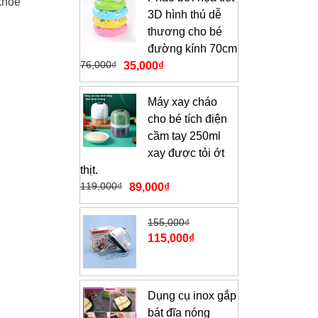
khoẻ
3D hình thú dễ
thương cho bé
đường kính 70cm
76,000
₫
35,000
₫
Máy xay cháo
cho bé tích điện
cầm tay 250ml
xay được tỏi ớt
thịt.
119,000
₫
89,000
₫
155,000
₫
115,000
₫
Dụng cụ inox gắp
bát đĩa nóng