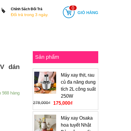
0
Chính Sách Đổi Trả
GIỎ HÀNG
Đổi trả trong 3 ngày.
Sản phẩm
TV dán
Máy xay thịt, rau
củ đa năng dung
tích 2L công suất
n 988 hàng
250W
278,000
₫
175,000
₫
Máy xay Osaka
hoa tuyết Nhật