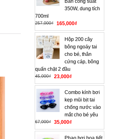
Bản công suất
350W, dung tích
700ml
257,000
₫
165,000
₫
Hộp 200 cây
bông ngoáy tai
cho bé, thân
cứng cáp, bông
quấn chặt 2 đầu
45,000
₫
23,000
₫
Combo kính bơi
kẹp mũi bịt tai
chống nước vào
mắt cho bé yêu
67,000
₫
35,000
₫
Phao bơi họa tiết