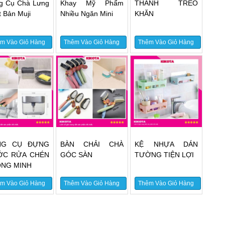
g Cụ Chà Lưng
Khay Mỹ Phẩm
THANH TREO
 Bản Muji
Nhiều Ngăn Mini
KHĂN
m Vào Giỏ Hàng
Thêm Vào Giỏ Hàng
Thêm Vào Giỏ Hàng
NG CỤ ĐỰNG
BÀN CHẢI CHÀ
KỆ NHỰA DÁN
ỚC RỬA CHÉN
GÓC SÀN
TƯỜNG TIỆN LỢI
NG MINH
m Vào Giỏ Hàng
Thêm Vào Giỏ Hàng
Thêm Vào Giỏ Hàng