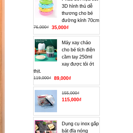
3D hình thú dễ
thương cho bé
đường kính 70cm
76,000
₫
35,000
₫
Máy xay cháo
cho bé tích điện
cầm tay 250ml
xay được tỏi ớt
thịt.
119,000
₫
89,000
₫
155,000
₫
115,000
₫
Dụng cụ inox gắp
bát đĩa nóng