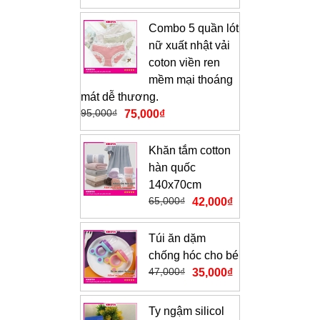
Combo 5 quần lót
nữ xuất nhật vải
coton viền ren
mềm mại thoáng
mát dễ thương.
95,000
₫
75,000
₫
Khăn tắm cotton
hàn quốc
140x70cm
65,000
₫
42,000
₫
Túi ăn dặm
chống hóc cho bé
47,000
₫
35,000
₫
Ty ngậm silicol