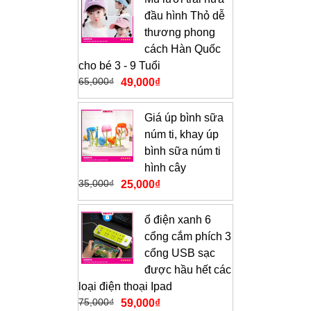
đầu hình Thỏ dễ
thương phong
cách Hàn Quốc
cho bé 3 - 9 Tuổi
65,000
₫
49,000
₫
Giá úp bình sữa
núm ti, khay úp
bình sữa núm ti
hình cây
35,000
₫
25,000
₫
ổ điện xanh 6
cổng cắm phích 3
cổng USB sạc
được hầu hết các
loại điện thoại Ipad
75,000
₫
59,000
₫