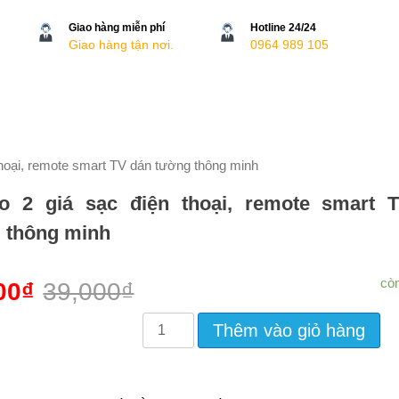
Giao hàng miễn phí
Hotline 24/24
Giao hàng tận nơi.
0964 989 105
hoại, remote smart TV dán tường thông minh
 2 giá sạc điện thoại, remote smart 
 thông minh
cò
00
₫
39,000
₫
Combo
Thêm vào giỏ hàng
2
Giá
Sạc
Điện