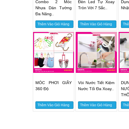
Combo 2 Móc
Đèn Led Tự Xoay
Dụn
Nhựa Dán Tường
Tròn Với 7 Sắc..
Nhật
Đa Năng..
Thêm Vào Giỏ Hàng
Thêm Vào Giỏ Hàng
Thê
MÓC PHƠI GIẦY
Vòi Nước Tiết Kiệm
DỤ
360 Độ
Nước Tối Đa Xoay..
NƯ
THÔ
Thêm Vào Giỏ Hàng
Thêm Vào Giỏ Hàng
Thê