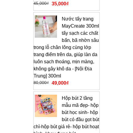
45,000
₫
35,000
₫
Nước tẩy trang
MayCreate 300ml
tẩy sạch các chất
bẩn, bã nhờn sâu
trong lỗ chân lông cùng lớp
trang điểm trên da, giúp làn da
luôn sạch thoáng, mịn màng,
không gây khô da - [Nội Địa
Trung] 300ml
80,000
₫
49,000
₫
Hộp bút 2 tầng
mẫu mã đẹp- hộp
bút học sinh- hộp
bút có đầu gọt bút
chì-hộp bút giá rẻ- hộp bút hoạt