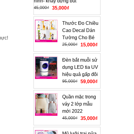
hình- khay đựng bút
45,000
₫
35,000
₫
Thước Đo Chiều
Cao Decal Dán
Tường Cho Bé
hực!
25,000
₫
15,000
₫
Đèn bắt muỗi sử
dụng LED tia UV
hiệu quả gấp đôi
95,000
₫
59,000
₫
Quần mặc trong
váy 2 lớp mẫu
mới 2022
45,000
₫
35,000
₫
Mũ lưỡi trai nửa