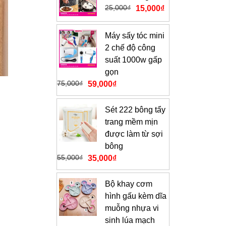
25,000
₫
15,000
₫
Máy sấy tóc mini
2 chế độ công
suất 1000w gấp
gọn
75,000
₫
59,000
₫
Sét 222 bông tẩy
trang mềm mịn
được làm từ sợi
bông
55,000
₫
35,000
₫
Bộ khay cơm
hình gấu kèm dĩa
muỗng nhựa vi
sinh lúa mạch