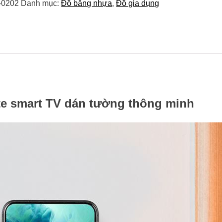
-0202
Danh mục:
Đồ bằng nhựa
,
Đồ gia dụng
Thoại,
Remote
Smart
TV
Dán
Tường
Thông
Minh
Số
Lượng
ote smart TV dán tường thông minh