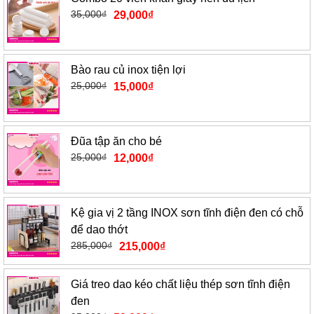
35,000
₫
29,000
₫
Bào rau củ inox tiện lợi
25,000
₫
15,000
₫
Đũa tập ăn cho bé
25,000
₫
12,000
₫
Kệ gia vị 2 tầng INOX sơn tĩnh điện đen có chỗ
để dao thớt
285,000
₫
215,000
₫
Giá treo dao kéo chất liệu thép sơn tĩnh điện
đen