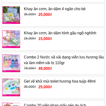
Khay ăn cơm, ăn dặm 4 ngăn cho bé
35,000
₫
25,000
₫
Khay ăn cơm, ăn dặm hình gậu ngộ nghĩnh
25,000
₫
15,000
₫
Combo 2 Nước xã vải dạng viên lưu hương lâu
và làm mềm vải lọ 110gr
78,000
₫
49,000
₫
Gel vệ khử mùi toilet hương hoa tuýp 48ml
35,000
₫
25,000
₫
Combo 20 viên khan giấy nén du lịch