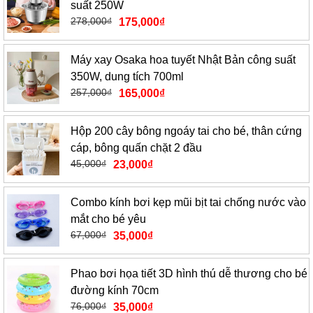
suất 250W
278,000
₫
175,000
₫
Máy xay Osaka hoa tuyết Nhật Bản công suất
350W, dung tích 700ml
257,000
₫
165,000
₫
Hộp 200 cây bông ngoáy tai cho bé, thân cứng
cáp, bông quấn chặt 2 đầu
45,000
₫
23,000
₫
Combo kính bơi kẹp mũi bịt tai chống nước vào
mắt cho bé yêu
67,000
₫
35,000
₫
Phao bơi họa tiết 3D hình thú dễ thương cho bé
đường kính 70cm
76,000
₫
35,000
₫