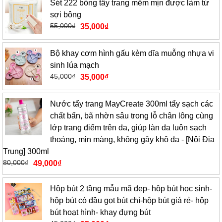
Sét 222 bông tẩy trang mềm mịn được làm từ
sợi bông
55,000
₫
35,000
₫
Bộ khay cơm hình gấu kèm dĩa muỗng nhựa vi
sinh lúa mạch
45,000
₫
35,000
₫
Nước tẩy trang MayCreate 300ml tẩy sạch các
chất bẩn, bã nhờn sâu trong lỗ chân lông cùng
lớp trang điểm trên da, giúp làn da luôn sạch
thoáng, mịn màng, không gây khô da - [Nội Địa
Trung] 300ml
80,000
₫
49,000
₫
Hộp bút 2 tầng mẫu mã đẹp- hộp bút học sinh-
hộp bút có đầu gọt bút chì-hộp bút giá rẻ- hộp
bút hoạt hình- khay đựng bút