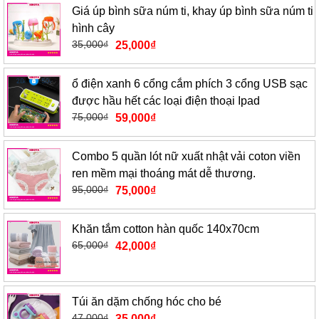
Giá úp bình sữa núm ti, khay úp bình sữa núm ti
hình cây
35,000
₫
25,000
₫
ổ điện xanh 6 cổng cắm phích 3 cổng USB sạc
được hầu hết các loại điện thoại Ipad
75,000
₫
59,000
₫
Combo 5 quần lót nữ xuất nhật vải coton viền
ren mềm mại thoáng mát dễ thương.
95,000
₫
75,000
₫
Khăn tắm cotton hàn quốc 140x70cm
65,000
₫
42,000
₫
Túi ăn dặm chống hóc cho bé
47,000
₫
35,000
₫