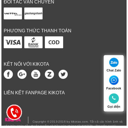
ĐỐI TÁC VẬN CHUYỂN
PHƯƠNG THỨC THANH TOÁN
KẾT NỐI VỚI KIKOTA
Chat Zalo
Facebook
LIÊN KẾT FANPAGE KIKOTA
Gọi điện
Copyright © 2013-2016 by kikotas.com. Tất cả các hình ảnh và
văn bản khác đều thuộc quyền sở hữu của chúng tôi KIKOTA - Đạt trên sự kỳ