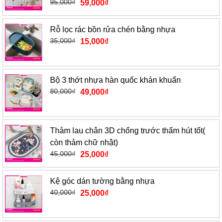
95,000
₫
59,000
₫
Rỗ lọc rác bồn rửa chén bằng nhựa
35,000
₫
15,000
₫
Bộ 3 thớt nhựa hàn quốc khán khuẩn
80,000
₫
49,000
₫
Thảm lau chân 3D chống trước thấm hút tốt(
còn thảm chữ nhật)
45,000
₫
25,000
₫
Kệ góc dán tường bằng nhựa
40,000
₫
25,000
₫