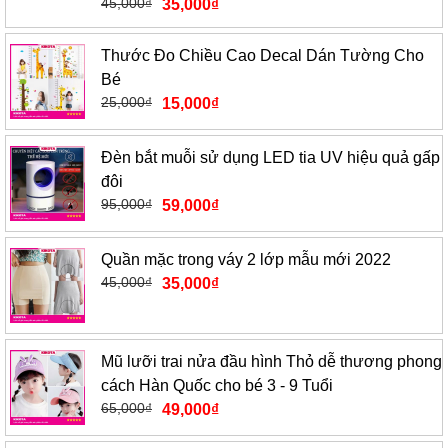
45,000
₫
35,000
₫
Thước Đo Chiều Cao Decal Dán Tường Cho
Bé
25,000
₫
15,000
₫
Đèn bắt muỗi sử dụng LED tia UV hiệu quả gấp
đôi
95,000
₫
59,000
₫
Quần mặc trong váy 2 lớp mẫu mới 2022
45,000
₫
35,000
₫
Mũ lưỡi trai nửa đầu hình Thỏ dễ thương phong
cách Hàn Quốc cho bé 3 - 9 Tuổi
65,000
₫
49,000
₫