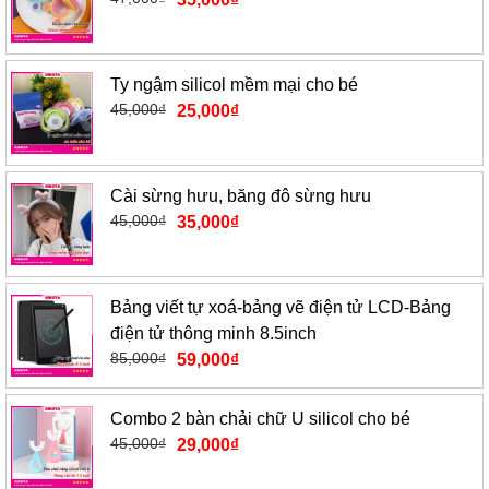
Ty ngậm silicol mềm mại cho bé
45,000
₫
25,000
₫
Cài sừng hưu, băng đô sừng hưu
45,000
₫
35,000
₫
Bảng viết tự xoá-bảng vẽ điện tử LCD-Bảng
điện tử thông minh 8.5inch
85,000
₫
59,000
₫
Combo 2 bàn chải chữ U silicol cho bé
45,000
₫
29,000
₫