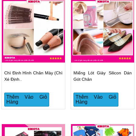
Chì Định Hình Chân Mày (chì
Miếng Lót Giày Silicon Dán
Xé Định..
Gót Chân
Thêm Vào Giỏ
Thêm Vào Giỏ
Hàng
Hàng