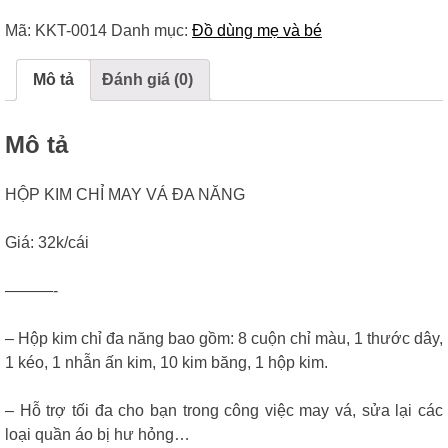
Món
Mã:
KKT-0014
Danh mục:
Đồ dùng mẹ và bé
Tiện
Dụng
Số
Mô tả
Đánh giá (0)
Lượng
Mô tả
HỘP KIM CHỈ MAY VÁ ĐA NĂNG
Giá: 32k/cái
———-
– Hộp kim chỉ đa năng bao gồm: 8 cuộn chỉ màu, 1 thước dây,
1 kéo, 1 nhẫn ấn kim, 10 kim băng, 1 hộp kim.
– Hỗ trợ tối đa cho bạn trong công việc may vá, sửa lại các
loại quần áo bị hư hỏng…