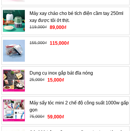
Máy xay cháo cho bé tích điện cầm tay 250ml
xay được tỏi ớt thịt.
119,000
₫
89,000
₫
155,000
₫
115,000
₫
Dụng cụ inox gắp bát đĩa nóng
25,000
₫
15,000
₫
Máy sấy tóc mini 2 chế độ công suất 1000w gấp
gọn
75,000
₫
59,000
₫