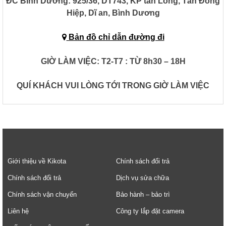
ĐC Bình Dương:
925/36, DT743, KP tân Long, Tân Đông
Hiệp, Dĩ an, Bình Dương
Bản đồ chỉ dẫn đường đi
GIỜ LÀM VIỆC: T2-T7 : TỪ 8h30 – 18H
QUÍ KHÁCH VUI LÒNG TỚI TRONG GIỜ LÀM VIỆC
Giới thiệu về Kikota
Chính sách đổi trả
Chính sách đổi trả
Dịch vụ sửa chữa
Chính sách vận chuyển
Bảo hành – bảo trì
Liên hệ
Công ty lắp đặt camera