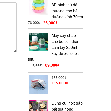
3D hình thú dễ
thương cho bé
đường kính 70cm
76,000
₫
35,000
₫
Máy xay cháo
cho bé tích điện
cầm tay 250ml
xay được tỏi ớt
thịt.
119,000
₫
89,000
₫
155,000
₫
115,000
₫
Dụng cụ inox gắp
bát đĩa nóng