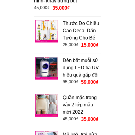
hình- khay đựng bút
45,000
₫
35,000
₫
Thước Đo Chiều
Cao Decal Dán
Tường Cho Bé
25,000
₫
15,000
₫
Đèn bắt muỗi sử
dụng LED tia UV
hiệu quả gấp đôi
95,000
₫
59,000
₫
Quần mặc trong
váy 2 lớp mẫu
mới 2022
45,000
₫
35,000
₫
Mũ lưỡi trai nửa