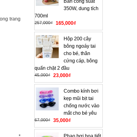
Bản công suất
350W, dung tích
700ml
rong trang
257,000
₫
165,000
₫
Hộp 200 cây
bông ngoáy tai
cho bé, thân
cứng cáp, bông
quấn chặt 2 đầu
45,000
₫
23,000
₫
Combo kính bơi
kẹp mũi bịt tai
chống nước vào
mắt cho bé yêu
67,000
₫
35,000
₫
Phao bơi họa tiết
n
*