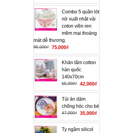
Combo 5 quần lót
nữ xuất nhật vải
coton viền ren
mềm mại thoáng
mát dễ thương.
95,000
₫
75,000
₫
Khăn tắm cotton
hàn quốc
140x70cm
65,000
₫
42,000
₫
Túi ăn dặm
chống hóc cho bé
47,000
₫
35,000
₫
Ty ngậm silicol