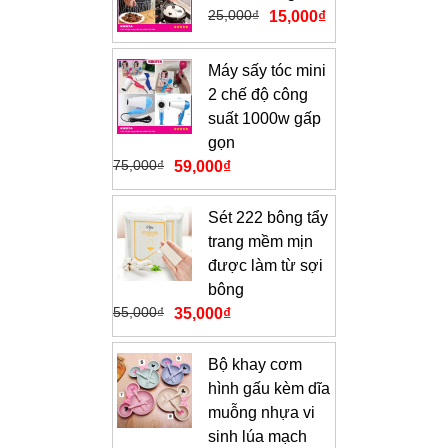
25,000
₫
15,000
₫
Máy sấy tóc mini
2 chế độ công
suất 1000w gấp
gọn
75,000
₫
59,000
₫
Sét 222 bông tẩy
trang mềm mịn
được làm từ sợi
bông
55,000
₫
35,000
₫
Bộ khay cơm
hình gấu kèm dĩa
muỗng nhựa vi
sinh lúa mạch