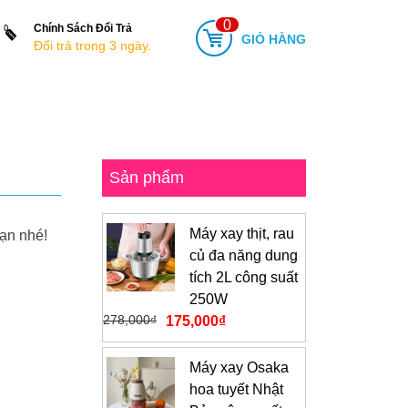
0
Chính Sách Đổi Trả
GIỎ HÀNG
Đổi trả trong 3 ngày.
Sản phẩm
Máy xay thịt, rau
bạn nhé!
củ đa năng dung
tích 2L công suất
250W
278,000
₫
175,000
₫
Máy xay Osaka
hoa tuyết Nhật