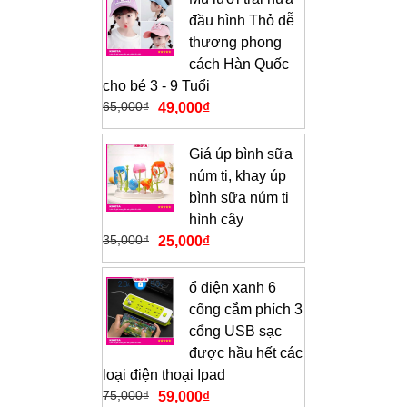
đầu hình Thỏ dễ
thương phong
cách Hàn Quốc
cho bé 3 - 9 Tuổi
65,000
₫
49,000
₫
Giá úp bình sữa
núm ti, khay úp
bình sữa núm ti
hình cây
35,000
₫
25,000
₫
ổ điện xanh 6
cổng cắm phích 3
cổng USB sạc
được hầu hết các
loại điện thoại Ipad
75,000
₫
59,000
₫