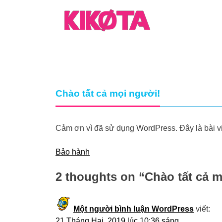
Skip
to
content
Gia Dụng KIKOTA – Giao hàng miễn phí
KIKOTA mua sắm thả ga – không lo về giá
Chào tất cả mọi người!
Cảm ơn vì đã sử dụng WordPress. Đây là bài viế
Điều
Bảo hành
hướng
2 thoughts on “
Chào tất cả 
bài
viết
Một người bình luận WordPress
viết:
21 Tháng Hai, 2019 lúc 10:36 sáng