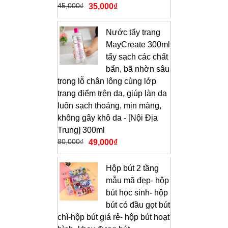
45,000
₫
35,000
₫
Nước tẩy trang
MayCreate 300ml
tẩy sạch các chất
bẩn, bã nhờn sâu
trong lỗ chân lông cùng lớp
trang điểm trên da, giúp làn da
luôn sạch thoáng, mịn màng,
không gây khô da - [Nội Địa
Trung] 300ml
80,000
₫
49,000
₫
Hộp bút 2 tầng
mẫu mã đẹp- hộp
bút học sinh- hộp
bút có đầu gọt bút
chì-hộp bút giá rẻ- hộp bút hoạt